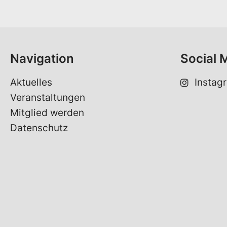
m
i
e
l
*
S
p
r
Navigation
Social 
a
c
h
Aktuelles
Instag
e
Veranstaltungen
Mitglied werden
Datenschutz