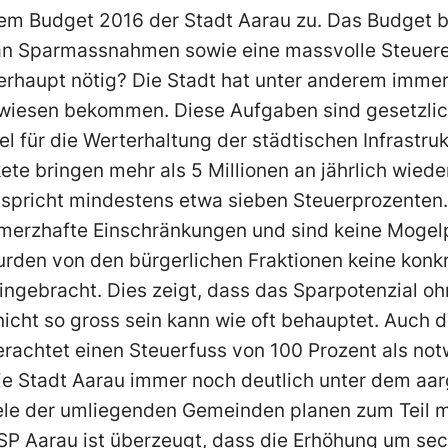
em Budget 2016 der Stadt Aarau zu. Das Budget br
n Sparmassnahmen sowie eine massvolle Steuer
rhaupt nötig? Die Stadt hat unter anderem imm
wiesen bekommen. Diese Aufgaben sind gesetzlic
l für die Werterhaltung der städtischen Infrastruk
ete bringen mehr als 5 Millionen an jährlich wied
tspricht mindestens etwa sieben Steuerprozenten
hmerzhafte Einschränkungen und sind keine Moge
rden von den bürgerlichen Fraktionen keine konkr
ingebracht. Dies zeigt, dass das Sparpotenzial o
cht so gross sein kann wie oft behauptet. Auch d
erachtet einen Steuerfuss von 100 Prozent als no
die Stadt Aarau immer noch deutlich unter dem aa
iele der umliegenden Gemeinden planen zum Teil
 SP Aarau ist überzeugt, dass die Erhöhung um se