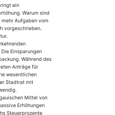
ingt ein
erhöhung. Warum sind
er mehr Aufgaben vom
h vorgeschrieben.
tur.
erkehrenden
. Die Einsparungen
lpackung. Während des
eten Anträge für
hne wesentlichen
er Stadtrat mit
twendig.
rgauischen Mittel von
 massive Erhöhungen
chs Steuerprozente