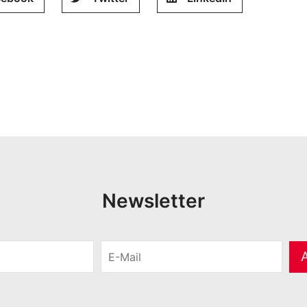
Newsletter
E
-
M
a
i