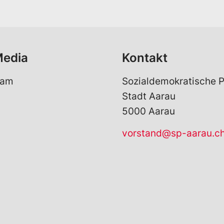
l
*
Media
Kontakt
ram
Sozialdemokratische P
Stadt Aarau
5000 Aarau
vorstand@sp-aarau.c