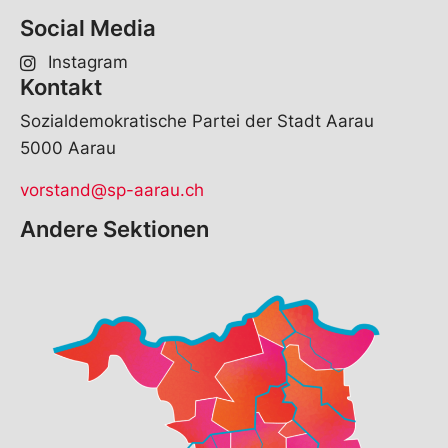
S
Social Media
p
r
Instagram
a
Kontakt
c
h
Sozialdemokratische Partei der Stadt Aarau
e
5000 Aarau
vorstand@sp-aarau.ch
Andere Sektionen