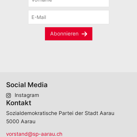
o
-
r
M
E
n
a
-
a
i
M
m
l
a
e
V
Abonnieren
i
*
o
l
r
*
n
a
m
e
E
-
Social Media
M
a
Instagram
i
Kontakt
l
Sozialdemokratische Partei der Stadt Aarau
5000 Aarau
vorstand@sp-aarau.ch