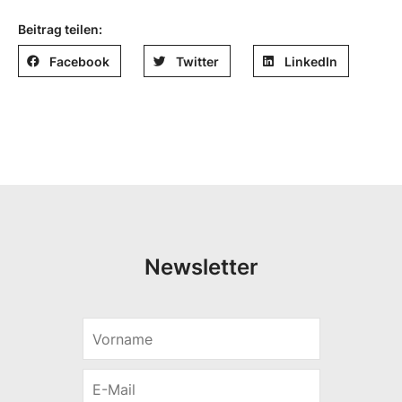
Beitrag teilen:
Facebook
Twitter
LinkedIn
Newsletter
V
V
o
o
r
r
E
n
n
-
a