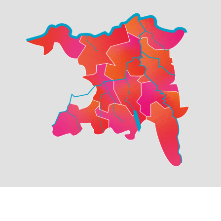
© Copyright
2026
SP der Stadt Aarau | realisiert von
pr24