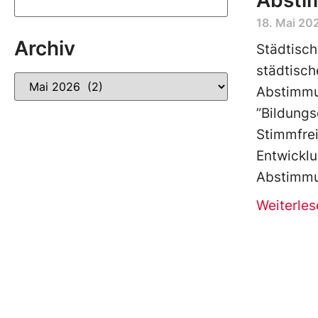
Absti
18. Mai 20
Archiv
Städtisc
städtisch
Abstimmun
”Bildungs
Stimmfrei
Entwicklu
Abstimmu
Weiterles