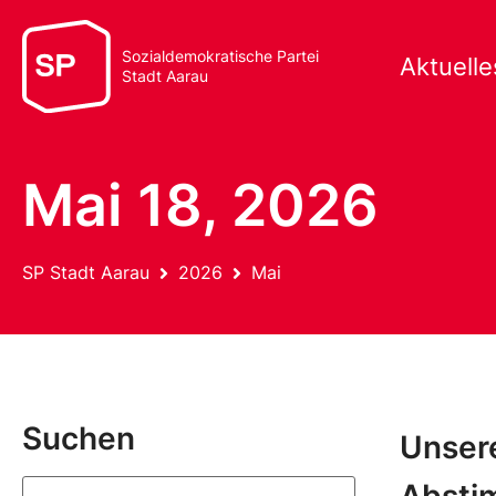
Sozialdemokratische Partei
Aktuelle
Stadt Aarau
Mai 18, 2026
SP Stadt Aarau
2026
Mai
Suchen
Unsere