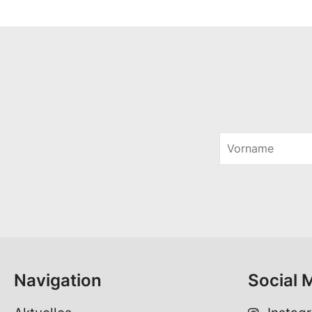
V
o
*
r
*
n
a
m
e
*
Navigation
Social 