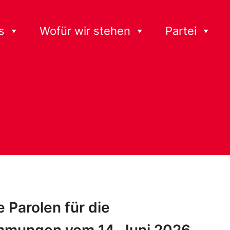
s
Wofür wir stehen
Partei
 Parolen für die