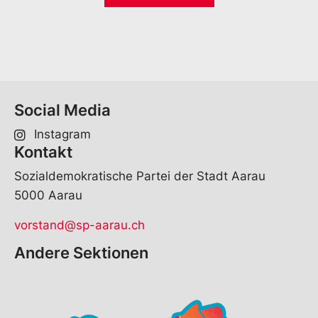
*
o
l
r
*
n
a
m
e
S
p
Social Media
r
a
Instagram
c
Kontakt
h
e
Sozialdemokratische Partei der Stadt Aarau
5000 Aarau
vorstand@sp-aarau.ch
Andere Sektionen