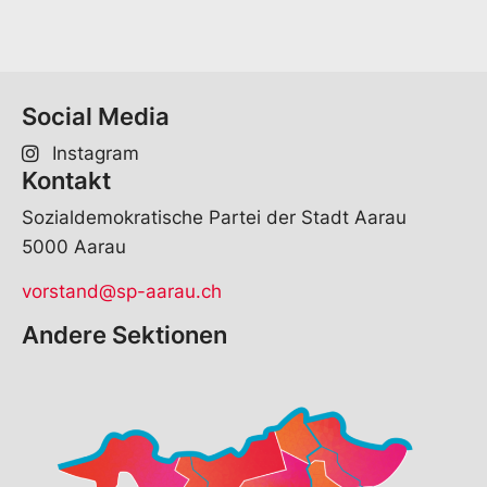
M
a
i
l
Social Media
Instagram
Kontakt
Sozialdemokratische Partei der Stadt Aarau
5000 Aarau
vorstand@sp-aarau.ch
Andere Sektionen